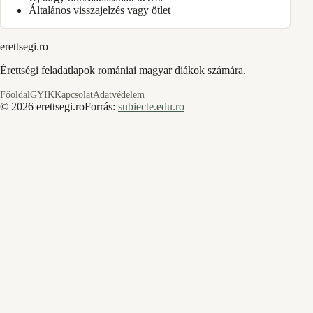
Általános visszajelzés vagy ötlet
erettsegi.ro
Érettségi feladatlapok romániai magyar diákok számára.
Főoldal
GYIK
Kapcsolat
Adatvédelem
©
2026
erettsegi.ro
Forrás:
subiecte.edu.ro