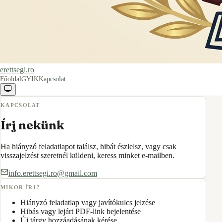
erettsegi.ro
Főoldal
GYIK
Kapcsolat
KAPCSOLAT
Írj nekünk
Ha hiányzó feladatlapot találsz, hibát észlelsz, vagy csak
visszajelzést szeretnél küldeni, keress minket e-mailben.
info.erettsegi.ro@gmail.com
MIKOR ÍRJ?
Hiányzó feladatlap vagy javítókulcs jelzése
Hibás vagy lejárt PDF-link bejelentése
Új tárgy hozzáadásának kérése