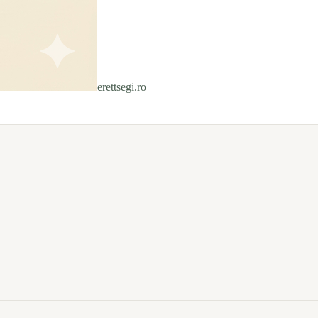
erettsegi.ro