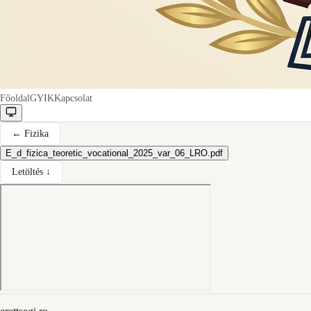
Főoldal
GYIK
Kapcsolat
←
Fizika
E_d_fizica_teoretic_vocational_2025_var_06_LRO.pdf
Letöltés ↓