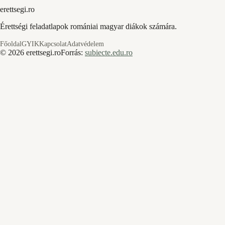
erettsegi.ro
Érettségi feladatlapok romániai magyar diákok számára.
Főoldal
GYIK
Kapcsolat
Adatvédelem
©
2026
erettsegi.ro
Forrás:
subiecte.edu.ro