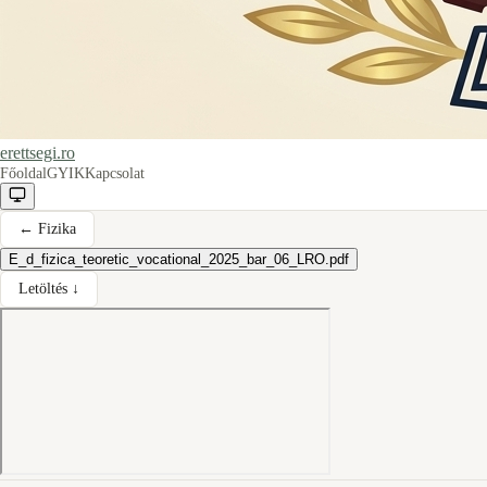
erettsegi.ro
Főoldal
GYIK
Kapcsolat
←
Fizika
E_d_fizica_teoretic_vocational_2025_bar_06_LRO.pdf
Letöltés ↓