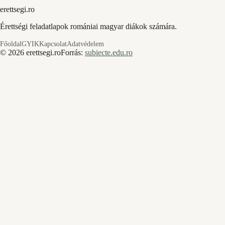
erettsegi.ro
Érettségi feladatlapok romániai magyar diákok számára.
Főoldal
GYIK
Kapcsolat
Adatvédelem
©
2026
erettsegi.ro
Forrás:
subiecte.edu.ro