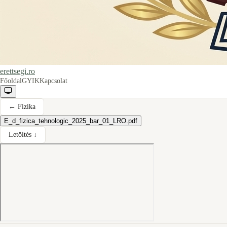
erettsegi.ro
Főoldal
GYIK
Kapcsolat
←
Fizika
E_d_fizica_tehnologic_2025_bar_01_LRO.pdf
Letöltés ↓