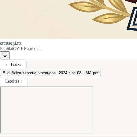
erettsegi.ro
Főoldal
GYIK
Kapcsolat
←
Fizika
E_d_fizica_teoretic_vocational_2024_var_08_LMA.pdf
Letöltés ↓