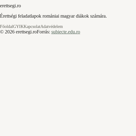
erettsegi.ro
Érettségi feladatlapok romániai magyar diákok számára.
Főoldal
GYIK
Kapcsolat
Adatvédelem
©
2026
erettsegi.ro
Forrás:
subiecte.edu.ro