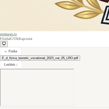
erettsegi.ro
Főoldal
GYIK
Kapcsolat
←
Fizika
E_d_fizica_teoretic_vocational_2023_var_05_LRO.pdf
Letöltés ↓