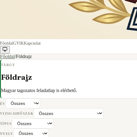
Főoldal
GYIK
Kapcsolat
Főoldal
/
Földrajz
TÁRGY
Földrajz
Magyar tagozatos feladatlap is elérhető.
ÉV
VIZSGAIDŐSZAK
TÍPUS
NYELV