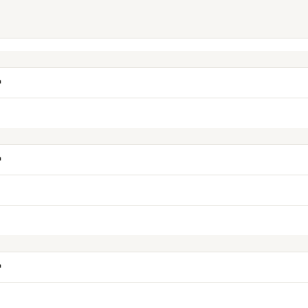
↗
↗
↗